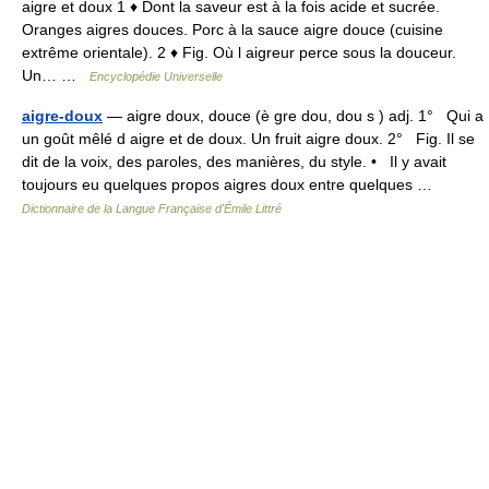
aigre et doux 1 ♦ Dont la saveur est à la fois acide et sucrée.
Oranges aigres douces. Porc à la sauce aigre douce (cuisine
extrême orientale). 2 ♦ Fig. Où l aigreur perce sous la douceur.
Un… …
Encyclopédie Universelle
aigre-doux
— aigre doux, douce (è gre dou, dou s ) adj. 1° Qui a
un goût mêlé d aigre et de doux. Un fruit aigre doux. 2° Fig. Il se
dit de la voix, des paroles, des manières, du style. • Il y avait
toujours eu quelques propos aigres doux entre quelques …
Dictionnaire de la Langue Française d'Émile Littré