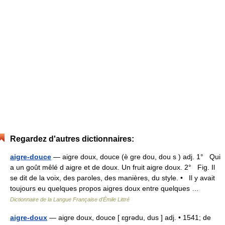
Regardez d'autres dictionnaires:
aigre-douce
— aigre doux, douce (è gre dou, dou s ) adj. 1° Qui
a un goût mêlé d aigre et de doux. Un fruit aigre doux. 2° Fig. Il
se dit de la voix, des paroles, des manières, du style. • Il y avait
toujours eu quelques propos aigres doux entre quelques …
Dictionnaire de la Langue Française d'Émile Littré
aigre-doux
— aigre doux, douce [ ɛgrədu, dus ] adj. • 1541; de