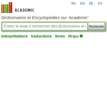
RU
EN
DE
ES
fr-academic.com
Dictionnaires et Encyclopédies sur 'Academic'
Recherche!
interprétations
traductions
livres
Игры ⚽